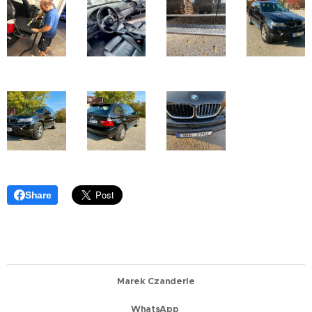
Share
Marek Czand
erle
WhatsApp